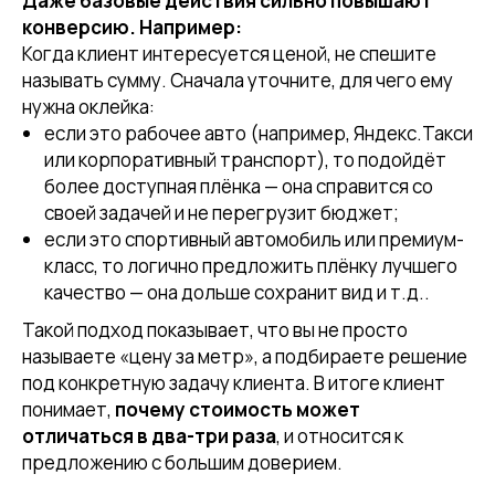
Даже базовые действия сильно повышают
конверсию. Например:
Когда клиент интересуется ценой, не спешите
называть сумму. Сначала уточните, для чего ему
нужна оклейка:
если это рабочее авто (например, Яндекс.Такси
или корпоративный транспорт), то подойдёт
более доступная плёнка — она справится со
своей задачей и не перегрузит бюджет;
если это спортивный автомобиль или премиум-
класс, то логично предложить плёнку лучшего
качество — она дольше сохранит вид и т.д..
Такой подход показывает, что вы не просто
называете «цену за метр», а подбираете решение
под конкретную задачу клиента. В итоге клиент
понимает,
почему стоимость может
отличаться в два-три раза
, и относится к
предложению с большим доверием.