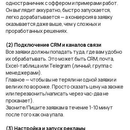
одностраничник с оффером и примерами работ.
Он выглядит аккуратно, быстро запускается,
легко дорабатывается — а конверсия в заявку
оказывается даже выше, чем у сложных и
проработанных решениях.
(2) Подключение CRM и каналов связи
Все заявки должны попадать туда, где вам удобно
их обрабатывать. Это может быть CRM, почта,
Excel-таблица или Telegram (личный, группа с
менеджерами).
Главное — чтобы вы не теряли ни одной заявки и
вели их по воронке. Просто сказать цену на звонке
или перезвонить/написать через час-два не
проканает).
Звоните/Пишите заявкам в течение 1-10 минут
после того как она упала.
(3) Настройка и запуск рекламы