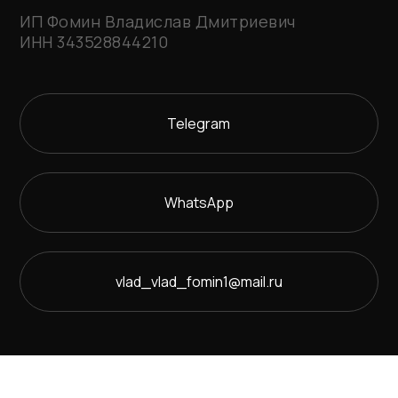
ИП Фомин Владислав Дмитриевич
ИНН 343528844210
Telegram
WhatsApp
vlad_vlad_fomin1@mail.ru