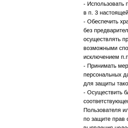
- Использовать
в п. 3 настояще
- Обеспечить хр
без предварител
осуществлять п
возможными спо
исключением п.п
- Принимать ме
персональных д
для защиты так
- Осуществить б
соответствующе
Пользователя ил
по защите прав 
выявления недо