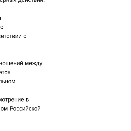
т
 с
етствии с
отношений между
ется
ольном
мотрение в
вом Российской