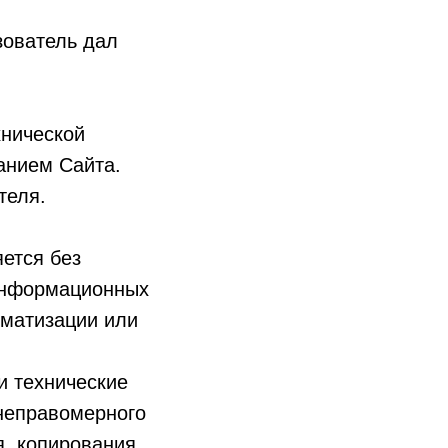
зователь дал
хнической
анием Сайта.
теля.
ется без
 информационных
оматизации или
и технические
неправомерного
я, копирования,