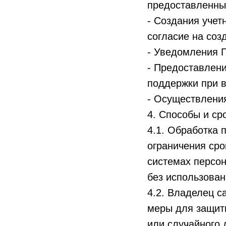
предоставленны
- Создания учет
согласие на соз
- Уведомления П
- Предоставлен
поддержки при в
- Осуществления
4. Способы и с
4.1. Обработка 
ограничения ср
системах персо
без использован
4.2. Владелец с
меры для защит
или случайного 