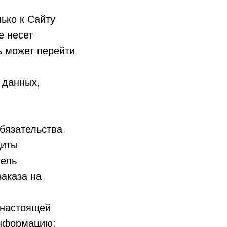
ько к Сайту
е несет
ь может перейти
 данных,
бязательства
щиты
тель
заказа на
 настоящей
информацию: