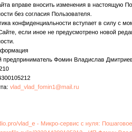
айта вправе вносить изменения в настоящую П
сти без согласия Пользователя.
тика конфиденциальности вступает в силу с мо
айте, если иное не предусмотрено новой реда
ости.
информация
 предприниматель Фомин Владислав Дмитрие
210
4300105212
чта:
vlad_vlad_fomin1@mail.ru
tudio.pro/vlad_e - Микро-сервис с нуля: Пошагов