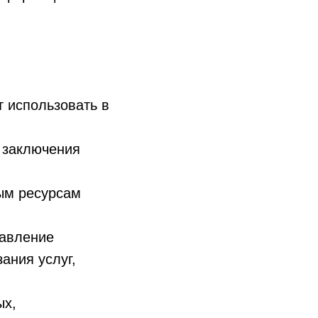
 использовать в
 заключения
ым ресурсам
равление
ания услуг,
ых,