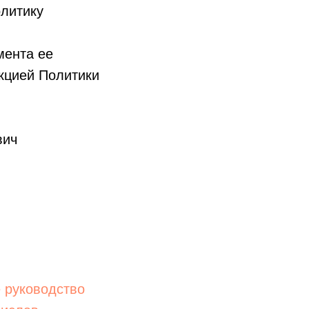
олитику
мента ее
кцией Политики
вич
ое руководство