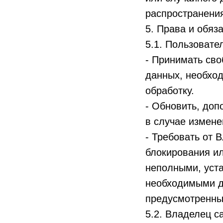
распространения
5. Права и обяз
5.1. Пользовате
- Принимать св
данных, необход
обработку.
- Обновить, до
в случае измен
- Требовать от 
блокирования и
неполными, уст
необходимыми дл
предусмотренны
5.2. Владелец с