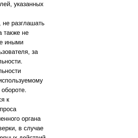
лей, указанных
 не разглашать
а также не
ие иными
зователя, за
льности.
льности
 используемому
 обороте.
я к
апроса
енного органа
ерки, в случае
ерных действий.