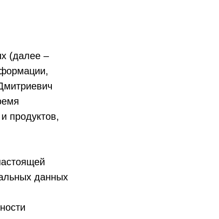
х (далее –
нформации,
Дмитриевич
ремя
 и продуктов,
настоящей
нальных данных
ьности